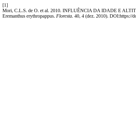
[1]
Mori, C.L.S. de O. et al. 2010. INFLUÊNCIA DA IDADE
Eremanthus erythropappus.
Floresta
. 40, 4 (dez. 2010). DOI:https://