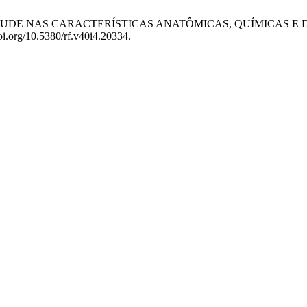
 E ALTITUDE NAS CARACTERÍSTICAS ANATÔMICAS, QUÍMICAS
doi.org/10.5380/rf.v40i4.20334.