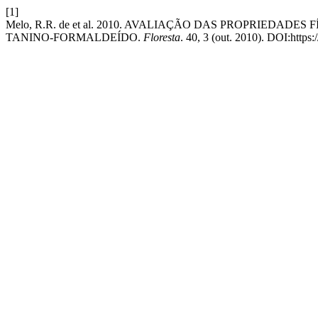
[1]
Melo, R.R. de et al. 2010. AVALIAÇÃO DAS PROPRIEDAD
TANINO-FORMALDEÍDO.
Floresta
. 40, 3 (out. 2010). DOI:https: