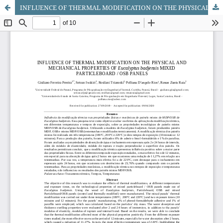
INFLUENCE OF THERMAL MODIFICATION ON THE PHYSICAL AND MECHANICAL PROPERTIES OF Eucalyptus badjensis MIXED PARTICLEBOARD / OSB PANELS