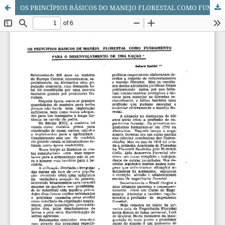
OS PRINCÍPIOS BÁSICOS DO MANEJO FLORESTAL COMO FUNDAMENTO PARA O DESENVOLVIMENTO DE UMA NAÇÃO