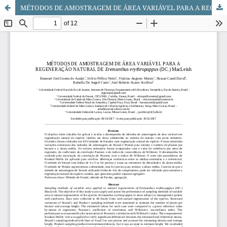
MÉTODOS DE AMOSTRAGEM DE ÁREA VARIÁVEL PARA A REGENERAÇÃO NATURAL DE Eremanthus erythropappus (DC.) MacLeish