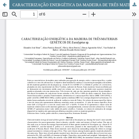
CARACTERIZAÇÃO ENERGÉTICA DA MADEIRA DE TRÊS MATERIAIS GENÉTICOS DE Eucalyptus sp.