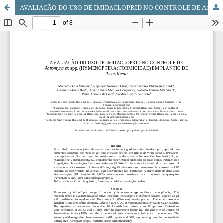
AVALIAÇÃO DO USO DE IMIDACLOPRID NO CONTROLE DE Acromyrmex spp. (HYMENOPTERA: FORMICIDAE) EM PLANTIO DE Pinus taeda