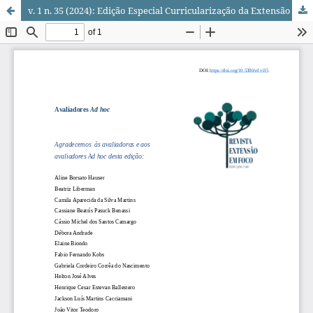
v. 1 n. 35 (2024): Edição Especial Curricularização da Extensão