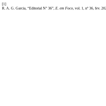
[1]
R. A. G. Garcia, “Editorial N° 36”,
E. em Foco
, vol. 1, nº 36, fev. 20