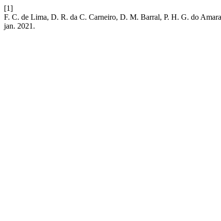
[1]
F. C. de Lima, D. R. da C. Carneiro, D. M. Barral, P. H. G. do Amaral
jan. 2021.