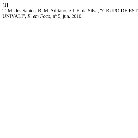
[1]
T. M. dos Santos, B. M. Adriano, e J. E. da Silva, “GR
UNIVALI”,
E. em Foco
, nº 5, jun. 2010.