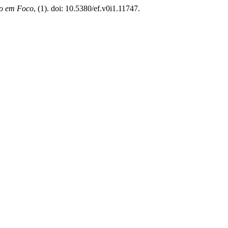
o em Foco
, (1). doi: 10.5380/ef.v0i1.11747.