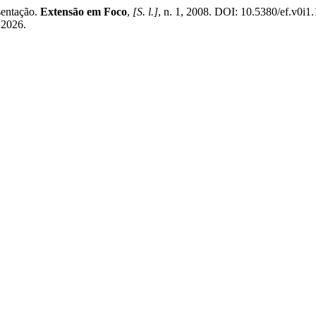
sentação.
Extensão em Foco
,
[S. l.]
, n. 1, 2008. DOI: 10.5380/ef.v0i1
 2026.