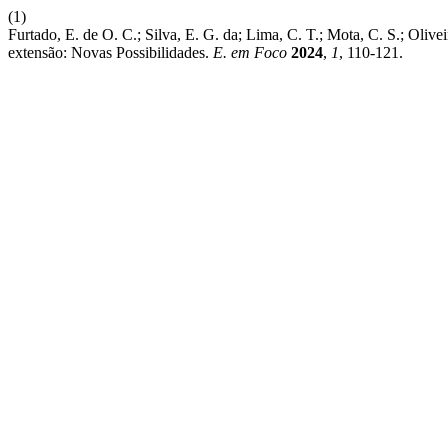
(1)
Furtado, E. de O. C.; Silva, E. G. da; Lima, C. T.; Mota, C. S.; Olive
extensão: Novas Possibilidades.
E. em Foco
2024
,
1
, 110-121.