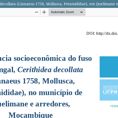
 decollata (Linnaeus 1758, Mollusca, Potamididae), em Quelimane