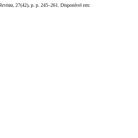
evista
, 27(42), p. p. 245–261. Disponível em: