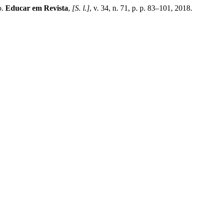
o.
Educar em Revista
,
[S. l.]
, v. 34, n. 71, p. p. 83–101, 2018.