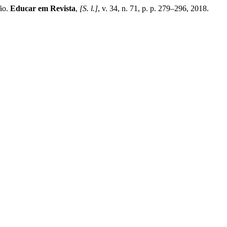
ão.
Educar em Revista
,
[S. l.]
, v. 34, n. 71, p. p. 279–296, 2018.