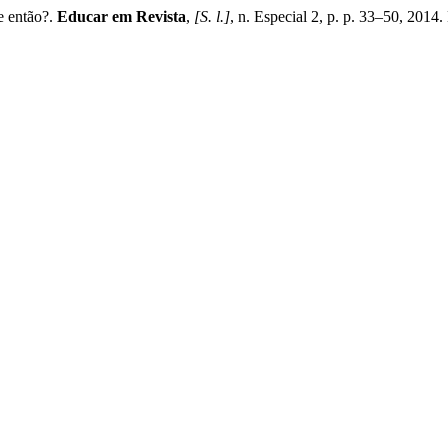
e então?.
Educar em Revista
,
[S. l.]
, n. Especial 2, p. p. 33–50, 2014.