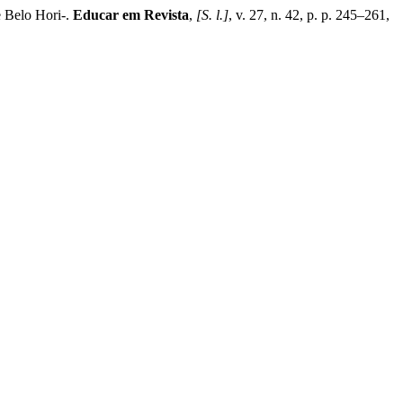
e Belo Hori-.
Educar em Revista
,
[S. l.]
, v. 27, n. 42, p. p. 245–261,