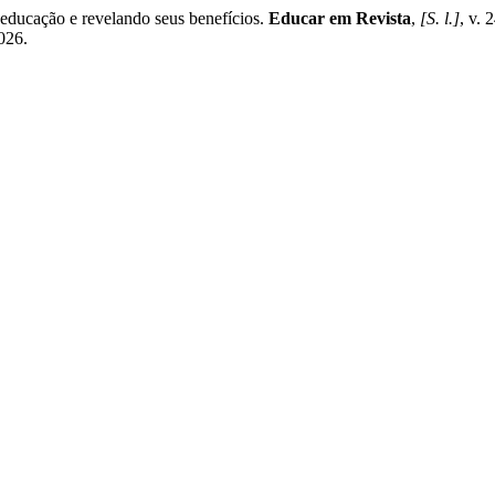
ducação e revelando seus benefícios.
Educar em Revista
,
[S. l.]
, v. 
2026.