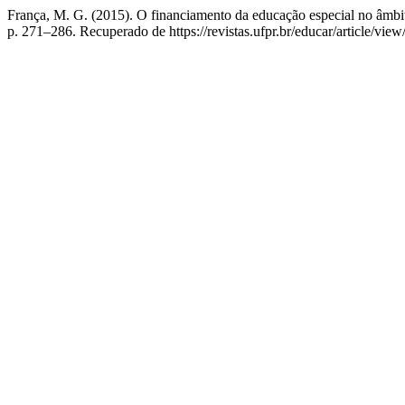
França, M. G. (2015). O financiamento da educação especial no âmbi
p. 271–286. Recuperado de https://revistas.ufpr.br/educar/article/vie