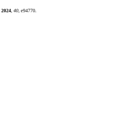
2024
,
40
, e94770.