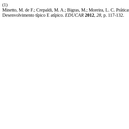
(1)
Minetto, M. de F.; Crepaldi, M. A.; Bigras, M.; Moreira, L. C. Práti
Desenvolvimento típico E atípico.
EDUCAR
2012
,
28
, p. 117-132.