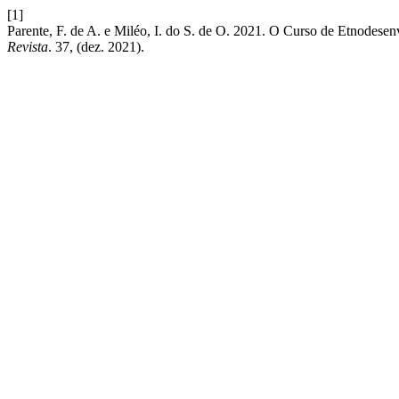
[1]
Parente, F. de A. e Miléo, I. do S. de O. 2021. O Curso de Etnodesenv
Revista
. 37, (dez. 2021).