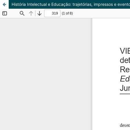
História Intelectual e Educação: trajetórias, impressos e event