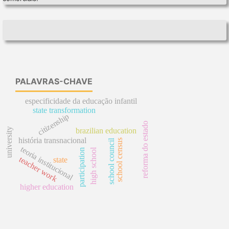
PALAVRAS-CHAVE
especificidade da educação infantil
state transformation
citizenship
reforma do estado
university
brazilian education
história transnacional
school council
school census
teoria institucional
high school
participation
teacher work
state
higher education