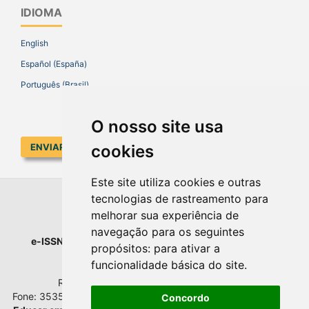
IDIOMA
English
Español (España)
Português (Brasil)
O nosso site usa
cookies
ENVIAR SUBMISSÃO
Este site utiliza cookies e outras
tecnologias de rastreamento para
EDUCAR EM REVISTA
melhorar sua experiência de
navegação para os seguintes
e-ISSN
: 1984-0411 |
Prefixo DOI
: 10.1590 |
Qualis
: A1
propósitos:
para ativar a
Universidade Federal do Paraná
funcionalidade básica do site
.
Setor de Educação - Campus Rebouças
Rua Rockefeller, nº 57, 2.º andar - Sala 202
Fone: 3535-6207 | Bairro: Rebouças | Curitiba - Paraná - Brasil
Concordo