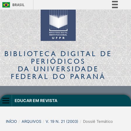
BRASIL
Simplifique!
Comunica BR
Participe
Acesso à informação
Legislação
BIBLIOTECA DIGITAL
DE
Canais
PERIÓDICOS
DA UNIVERSIDADE
FEDERAL DO PARANÁ
EDUCAR EM REVISTA
INÍCIO
/
ARQUIVOS
/
V. 19 N. 21 (2003)
/
Dossiê Temático