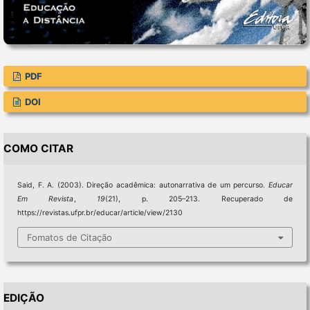
PDF
DOI
COMO CITAR
Said, F. A. (2003). Direção acadêmica: autonarrativa de um percurso.
Educar
Em Revista
,
19
(21), p. 205–213. Recuperado de
https://revistas.ufpr.br/educar/article/view/2130
Fomatos de Citação
EDIÇÃO