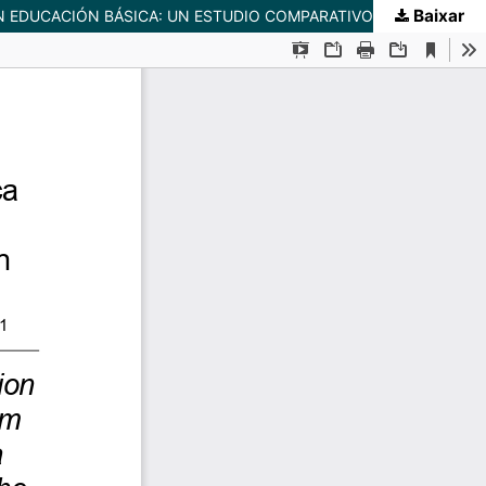
Baixar
EVALUACIÓN DE HABILIDADES EN MATEMÁTICA Y COMPRENSIÓN LECTORA EN ESTUDIANTES QUE INGRESAN A PEDAGOGÍA EN EDUCACIÓN BÁSICA: UN ESTUDIO COMPARATIVO EN DOS UNIVERSIDADES DEL CONSEJO DE RECTORES, CHILE.