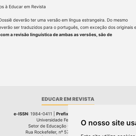
os à Educar em Revista
Dossiê deverão ter uma versão em língua estrangeira. Do mesmo
everão ser traduzidos para o português, com exceção dos originais
om a revisão linguística de ambas as versões, são de
EDUCAR EM REVISTA
e-ISSN
: 1984-0411 |
Prefixo DOI
: 10.1590 |
Qualis
: A1
Universidade Federal do Paraná
O nosso site us
Setor de Educação - Campus Rebouças
Rua Rockefeller, nº 57, 2.º andar - Sala 202