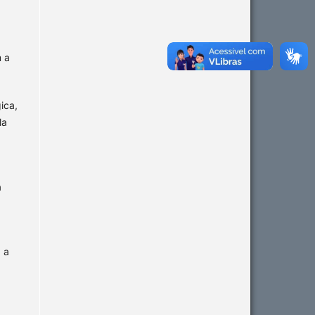
m a
ica,
la
a
 a