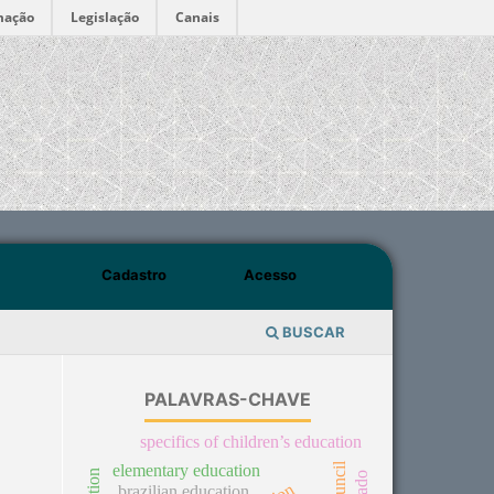
mação
Legislação
Canais
Cadastro
Acesso
BUSCAR
PALAVRAS-CHAVE
specifics of children’s education
elementary education
brazilian education