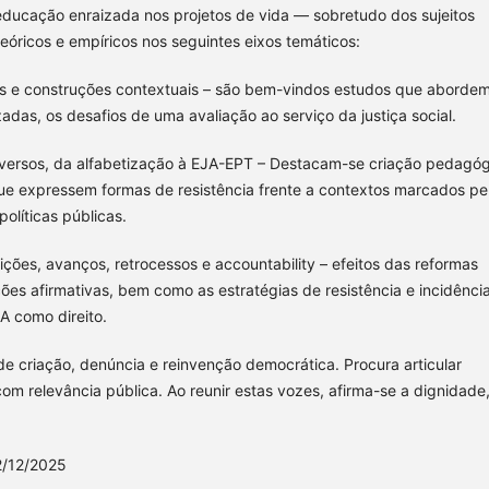
 educação enraizada nos projetos de vida — sobretudo dos sujeitos
óricos e empíricos nos seguintes eixos temáticos:
as e construções contextuais – são bem-vindos estudos que aborde
adas, os desafios de uma avaliação ao serviço da justiça social.
ersos, da alfabetização à EJA-EPT – Destacam-se criação pedagóg
ue expressem formas de resistência frente a contextos marcados pe
olíticas públicas.
ções, avanços, retrocessos e accountability – efeitos das reformas
ões afirmativas, bem como as estratégias de resistência e incidênci
A como direito.
e criação, denúncia e reinvenção democrática. Procura articular
com relevância pública. Ao reunir estas vozes, afirma-se a dignidade,
2/12/2025