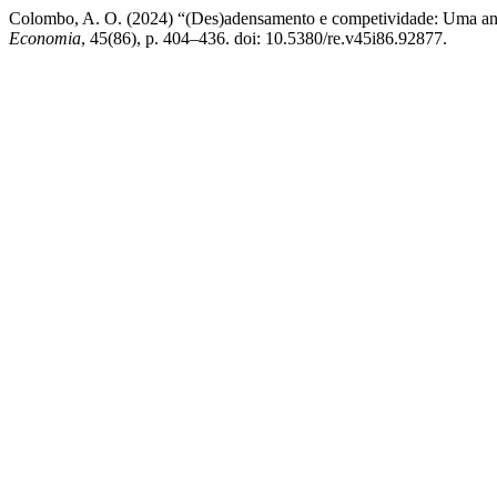
Colombo, A. O. (2024) “(Des)adensamento e competividade: Uma anál
Economia
, 45(86), p. 404–436. doi: 10.5380/re.v45i86.92877.