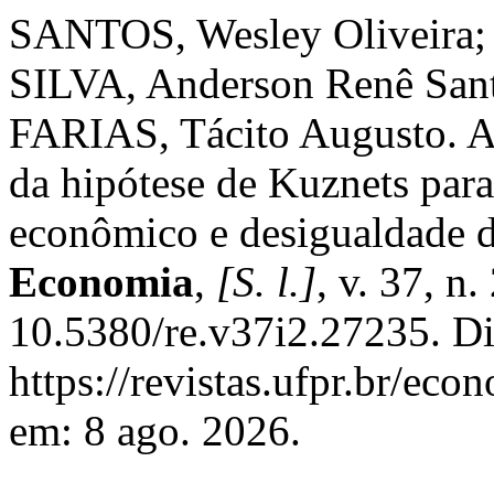
SANTOS, Wesley Oliveira
SILVA, Anderson Renê San
FARIAS, Tácito Augusto. A 
da hipótese de Kuznets para
econômico e desigualdade d
Economia
,
[S. l.]
, v. 37, n
10.5380/re.v37i2.27235. Di
https://revistas.ufpr.br/ec
em: 8 ago. 2026.