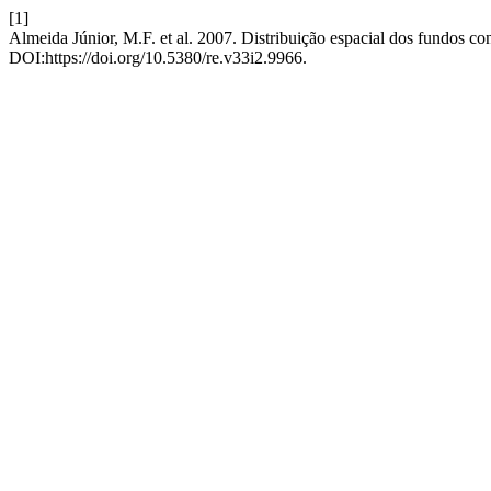
[1]
Almeida Júnior, M.F. et al. 2007. Distribuição espacial dos fundos c
DOI:https://doi.org/10.5380/re.v33i2.9966.