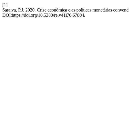
[1]
Saraiva, P.J. 2020. Crise econômica e as políticas monetárias convenc
DOI:https://doi.org/10.5380/re.v41i76.67804.