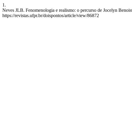
1.
Neves JLB. Fenomenologia e realismo: o percurso de Jocelyn Benoist.
https://revistas.ufpr.br/doispontos/article/view/86872