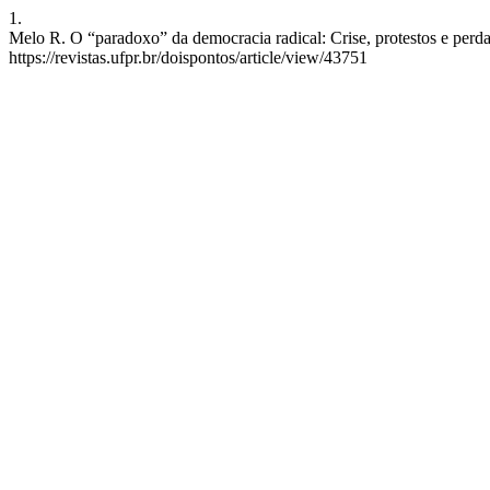
1.
Melo R. O “paradoxo” da democracia radical: Crise, protestos e perda
https://revistas.ufpr.br/doispontos/article/view/43751