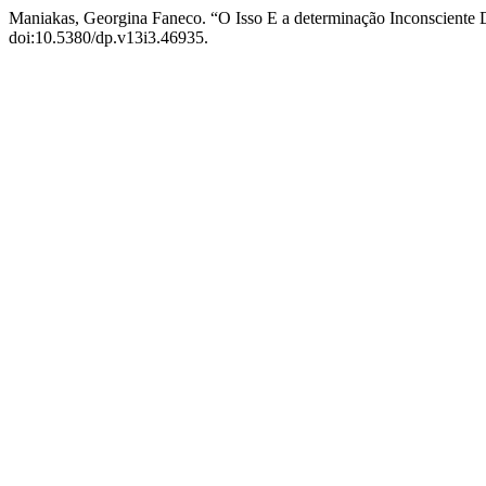
Maniakas, Georgina Faneco. “O Isso E a determinação Inconsciente 
doi:10.5380/dp.v13i3.46935.