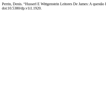
Perrin, Denis. “Husserl E Wittgenstein Leitores De James: A questã
doi:10.5380/dp.v1i1.1920.