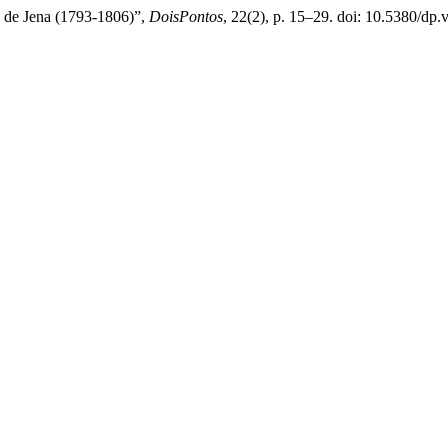
és de Jena (1793-1806)”,
DoisPontos
, 22(2), p. 15–29. doi: 10.5380/dp.