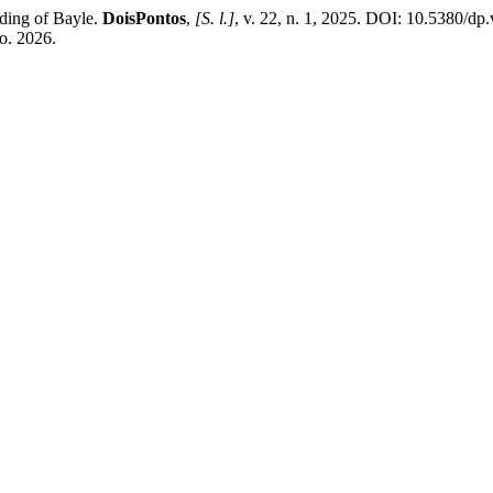
ding of Bayle.
DoisPontos
,
[S. l.]
, v. 22, n. 1, 2025. DOI: 10.5380/dp
go. 2026.