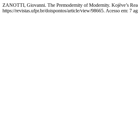
ZANOTTI, Giovanni. The Premodernity of Modernity. Kojève’s Rea
https://revistas.ufpr.br/doispontos/article/view/98665. Acesso em: 7 a