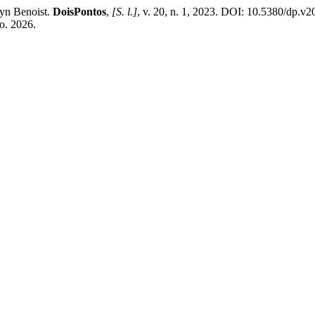
lyn Benoist.
DoisPontos
,
[S. l.]
, v. 20, n. 1, 2023. DOI: 10.5380/dp.v
go. 2026.