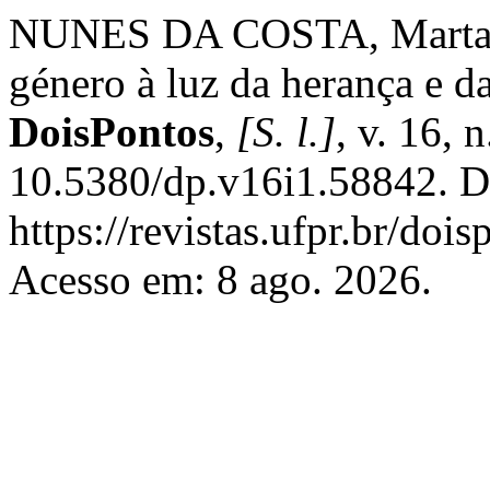
NUNES DA COSTA, Marta. O
género à luz da herança e d
DoisPontos
,
[S. l.]
, v. 16, 
10.5380/dp.v16i1.58842. D
https://revistas.ufpr.br/doi
Acesso em: 8 ago. 2026.