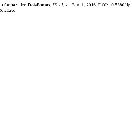
a forma valor.
DoisPontos
,
[S. l.]
, v. 13, n. 1, 2016. DOI: 10.5380/dp
go. 2026.