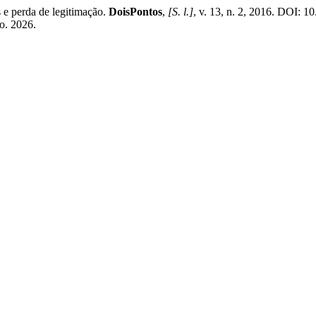
 e perda de legitimação.
DoisPontos
,
[S. l.]
, v. 13, n. 2, 2016. DOI: 
go. 2026.