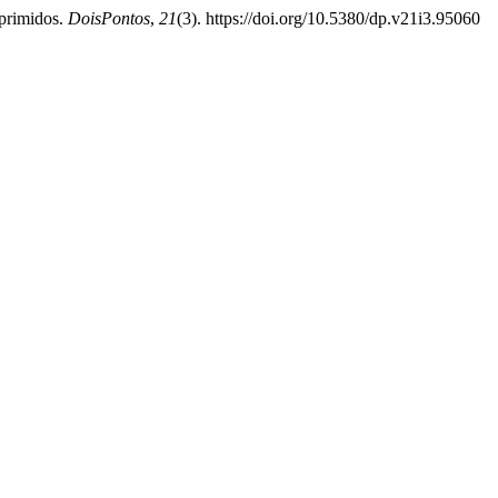
oprimidos.
DoisPontos
,
21
(3). https://doi.org/10.5380/dp.v21i3.95060