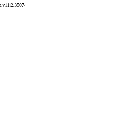
dp.v11i2.35074