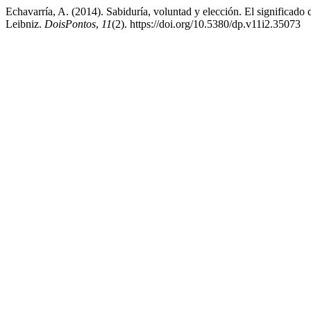
Echavarría, A. (2014). Sabiduría, voluntad y elección. El significado d
Leibniz.
DoisPontos
,
11
(2). https://doi.org/10.5380/dp.v11i2.35073