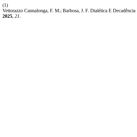
(1)
Vettorazzo Cannalonga, F. M.; Barbosa, J. F. Dialética E Decadênci
2025
,
21
.