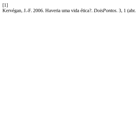
[1]
Kervégan, J.-F. 2006. Haveria uma vida ética?.
DoisPontos
. 3, 1 (ab