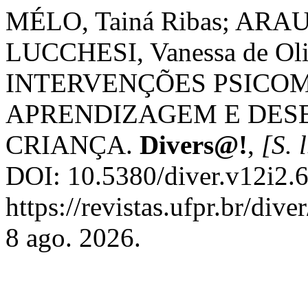
MÉLO, Tainá Ribas; ARAUJ
LUCCHESI, Vanessa de Oliv
INTERVENÇÕES PSICO
APRENDIZAGEM E DES
CRIANÇA.
Divers@!
,
[S. l
DOI: 10.5380/diver.v12i2.
https://revistas.ufpr.br/div
8 ago. 2026.