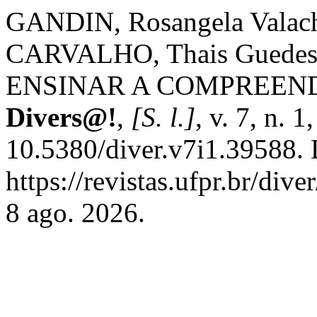
GANDIN, Rosangela Valach
CARVALHO, Thais Guedes 
ENSINAR A COMPREEND
Divers@!
,
[S. l.]
, v. 7, n. 
10.5380/diver.v7i1.39588. 
https://revistas.ufpr.br/div
8 ago. 2026.